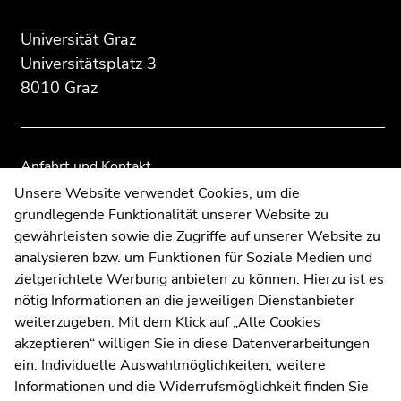
des
dieses
dieses
Seitenbereichs:
Seitenbereichs.
Seitenbereichs.
Universität Graz
Zusatzinformationen:
Zur
Zur
Universitätsplatz 3
Übersicht
Übersicht
8010 Graz
der
der
Seitenbereiche
Seitenbereiche
Anfahrt und Kontakt
Kommunikation und Öffentlichkeitsarbeit
Unsere Website verwendet Cookies, um die
grundlegende Funktionalität unserer Website zu
Moodle
gewährleisten sowie die Zugriffe auf unserer Website zu
UNIGRAZonline
analysieren bzw. um Funktionen für Soziale Medien und
Impressum
zielgerichtete Werbung anbieten zu können. Hierzu ist es
Datenschutzerklärung
nötig Informationen an die jeweiligen Dienstanbieter
Cookie-Einstellungen
weiterzugeben. Mit dem Klick auf „Alle Cookies
Barrierefreiheitserklärung
akzeptieren“ willigen Sie in diese Datenverarbeitungen
ein. Individuelle Auswahlmöglichkeiten, weitere
Informationen und die Widerrufsmöglichkeit finden Sie