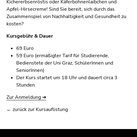
Seitenbereichs.
Kichererbsenröstis oder Käferbohnenlaibchen und
Zur
Apfel-Hirsecreme! Sind Sie bereit, sich durch das
Übersicht
Zusammenspiel von Nachhaltigkeit und Gesundheit zu
der
kosten?
Seitenbereiche
Kursgebühr & Dauer
69 Euro
59 Euro (ermäßigter Tarif für Studierende,
Bedienstete der Uni Graz, SchülerInnen und
SeniorInnen)
Der Kurs startet um 18 Uhr und dauert circa 3
Stunden.
Zur Anmeldung ➜
← zurück zur Kursauflistung
Beginn
Ende
Ende