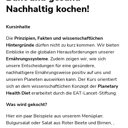
4)
Nachhaltig kochen!
Zu
den
Zusatzinformationen
Kursinhalte
(Zugriffstaste
5)
Die
Prinzipien, Fakten und wissenschaftlichen
Zu
Hintergründe
dürfen nicht zu kurz kommen. Wir bieten
den
Einblicke in die globalen Herausforderungen unserer
Seiteneinstellungen
Ernährungssysteme
. Zudem zeigen wir, wie sich
(Benutzer/Sprache)
unsere Entscheidungen für eine gesündere,
(Zugriffstaste
nachhaltigere Ernährungsweise positiv auf uns und
8)
unseren Planeten auswirken kann. Der Kurs orientiert
Zur
sich an dem wissenschaftlichen Konzept der
Planetary
Suche
Health Diet
erarbeitet durch die EAT-Lancet-Stiftung.
(Zugriffstaste
Was wird gekocht?
9)
Ende
Hier ein paar Beispiele aus unserem Menüplan:
dieses
Bulgursalat oder Salat aus Roter Beete und Birnen, ,