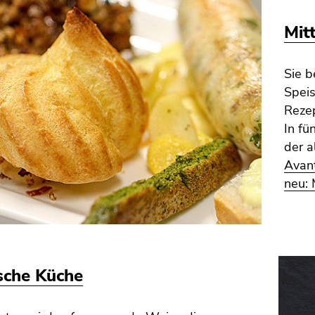
Mit
Sie b
Speis
Rezep
In fü
der a
Avant
neu: 
sche Küche