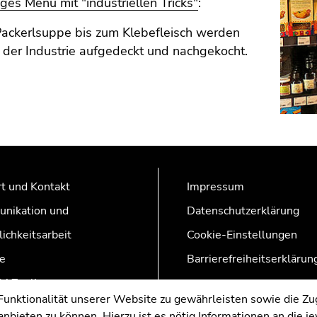
ges Menü mit "industriellen Tricks"
:
Packerlsuppe bis zum Klebefleisch werden
s der Industrie aufgedeckt und nachgekocht.
t und Kontakt
Impressum
nikation und
Datenschutzerklärung
lichkeitsarbeit
Cookie-Einstellungen
e
Barrierefreiheitserklärun
AZonline
nktionalität unserer Website zu gewährleisten sowie die Zug
nbieten zu können. Hierzu ist es nötig Informationen an die j