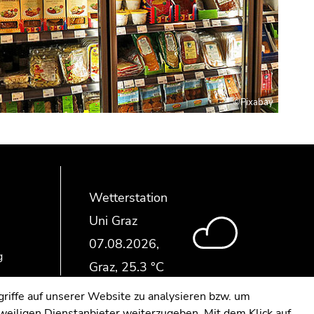
©Pixabay
Wetterstation
Uni Graz
g
riffe auf unserer Website zu analysieren bzw. um
eweiligen Dienstanbieter weiterzugeben. Mit dem Klick auf