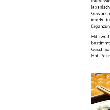
Interessi
japanisch
Gewürzt 
interkult
Ergänzun
Mit
zwölf
bestimmt
Geschmac
Hot-Pot i