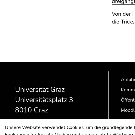
dreigängi
Von der 
die Trick
Beginn
Ende
Ende
des
dieses
dieses
Anfahr
Seitenbereichs:
Seitenbereichs.
Seitenbereichs.
Zusatzinformationen:
Zur
Zur
Universität Graz
Kommu
Übersicht
Übersicht
Universitätsplatz 3
Öffent
der
der
8010 Graz
Seitenbereiche
Seitenbereiche
Moodl
UNIGR
Unsere Website verwendet Cookies, um die grundlegende Fu
Funktionen für Soziale Medien und zielgerichtete Werbung a