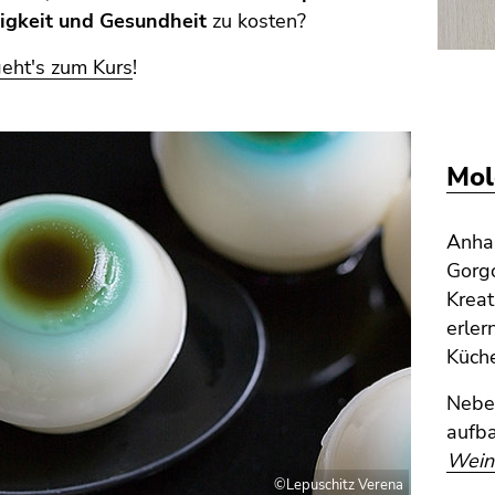
igkeit und Gesundheit
zu kosten?
geht's zum Kurs
!
Mol
Anhan
Gorgo
Kreat
erler
Küch
Neb
aufb
Wein
©Lepuschitz Verena