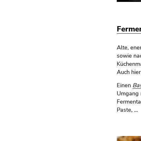
Seitenbereichs.
Zur
Übersicht
der
Fermen
Seitenbereiche
Alte, en
sowie na
Küchenma
Auch hier
Einen
Ba
Umgang m
Fermenta
Paste, ...