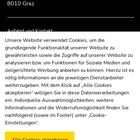
der
der
8010 Graz
Seitenbereiche
Seitenbereiche
Anfahrt und Kontakt
Kommunikation und Öffentlichkeitsarbeit
Unsere Website verwendet Cookies, um die
grundlegende Funktionalität unserer Website zu
Moodle
gewährleisten sowie die Zugriffe auf unserer Website zu
UNIGRAZonline
analysieren bzw. um Funktionen für Soziale Medien und
Impressum
zielgerichtete Werbung anbieten zu können. Hierzu ist es
Datenschutzerklärung
nötig Informationen an die jeweiligen Dienstanbieter
Cookie-Einstellungen
weiterzugeben. Mit dem Klick auf „Alle Cookies
Barrierefreiheitserklärung
akzeptieren“ willigen Sie in diese Datenverarbeitungen
ein. Individuelle Auswahlmöglichkeiten, weitere
Informationen und die Widerrufsmöglichkeit finden Sie
nachfolgend (sowie im Footer) unter „Cookie-
Wetterstation
Uni Graz
Einstellungen“.