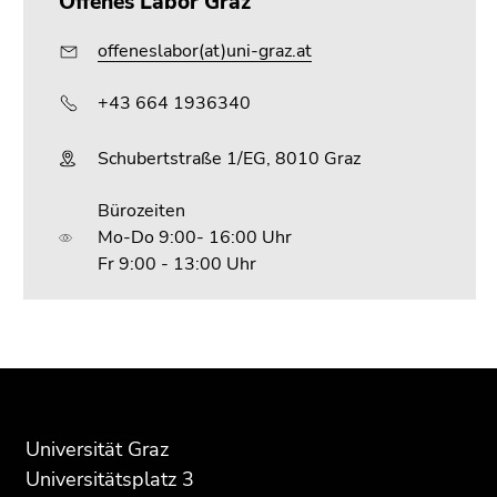
Offenes Labor Graz
offeneslabor(at)uni-graz.at
+43 664 1936340
Schubertstraße 1/EG, 8010 Graz
Bürozeiten
Mo-Do​ 9:00- 16:00 Uhr
Fr 9:00 - 13:00 Uhr
Beginn
Ende
Ende
des
dieses
dieses
Seitenbereichs:
Seitenbereichs.
Seitenbereichs.
Zusatzinformationen:
Zur
Zur
Universität Graz
Übersicht
Übersicht
Universitätsplatz 3