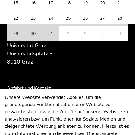
(Zugriffstaste
15
16
17
18
19
20
21
Übersicht
Übersicht
5)
der
der
Zu
22
23
24
25
26
27
28
Seitenbereiche
Seitenbereiche
den
Seiteneinstellungen
29
30
31
1
2
3
4
(Benutzer/Sprache)
Universität Graz
(Zugriffstaste
8)
Universitätsplatz 3
Zur
8010 Graz
Suche
(Zugriffstaste
9)
Anfahrt und Kontakt
Ende
Kommunikation und Öffentlichkeitsarbeit
Unsere Website verwendet Cookies, um die
dieses
grundlegende Funktionalität unserer Website zu
Moodle
Seitenbereichs.
gewährleisten sowie die Zugriffe auf unserer Website zu
UNIGRAZonline
Zur
analysieren bzw. um Funktionen für Soziale Medien und
Impressum
Übersicht
zielgerichtete Werbung anbieten zu können. Hierzu ist es
Datenschutzerklärung
der
nötig Informationen an die jeweiligen Dienstanbieter